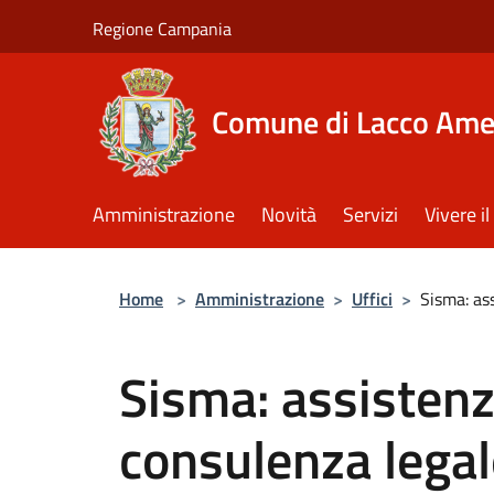
Salta al contenuto principale
Regione Campania
Comune di Lacco Am
Amministrazione
Novità
Servizi
Vivere 
Home
>
Amministrazione
>
Uffici
>
Sisma: as
Sisma: assistenz
consulenza legal