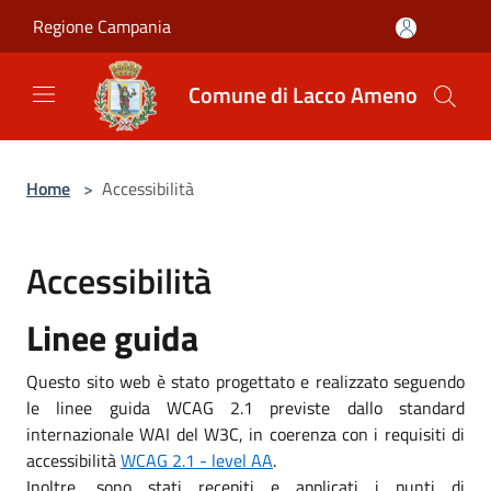
Salta al contenuto principale
Regione Campania
Comune di Lacco Ameno
Home
>
Accessibilità
Accessibilità
Linee guida
Questo sito web è stato progettato e realizzato seguendo
le linee guida WCAG 2.1 previste dallo standard
internazionale WAI del W3C, in coerenza con i requisiti di
accessibilità
WCAG 2.1 - level AA
.
Inoltre, sono stati recepiti e applicati i punti di