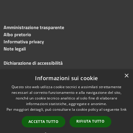
Amministrazione trasparente
Albo pretorio
Informativa privacy
Note legali
Dichiarazione di accessibilità
×
Obiettivi accessibilità 2026
Informazioni sui cookie
Questo sito web utilizza cookie tecnici e assimilati strettamente
necessari al corretto funzionamento e alla navigazione del sito,
nonché un cookie tecnico analitico al solo fine di elaborare
informazioni statistiche, aggregate e anonime.
RSS
Copyright © 2023
Per maggiori dettagli, può consultare la cookie policy al seguente
link
Accessibilità
•
Comune di Lacco
Privacy
Ameno
• Powered
RIFIUTA TUTTO
ACCETTA TUTTO
Cookie
by
Municipium
•
Redazione