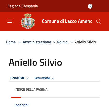
Salta al contenuto principale
Regione Campania
Comune di Lacco Ameno
Home
>
Amministrazione
>
Politici
>
Aniello Silvio
Aniello Silvio
Condividi
Vedi azioni
INDICE DELLA PAGINA
Incarichi