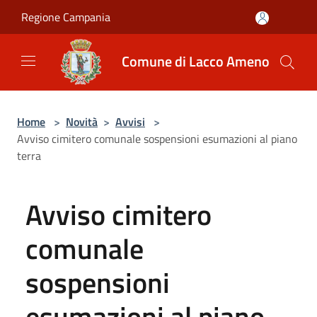
Salta al contenuto principale
Regione Campania
Comune di Lacco Ameno
Home
>
Novità
>
Avvisi
>
Avviso cimitero comunale sospensioni esumazioni al piano
terra
Avviso cimitero
comunale
sospensioni
esumazioni al piano