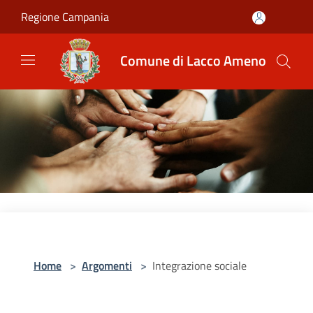
Salta al contenuto principale
Regione Campania
Comune di Lacco Ameno
Home
>
Argomenti
>
Integrazione sociale